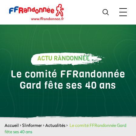
ACTU RANDONNÉE
Le comité FFRandonnée
Gard fête ses 40 ans
Accueil
>
S'informer
>
Actualités
>
Le comité FFRandonnée Gard
fête ses 40 ans