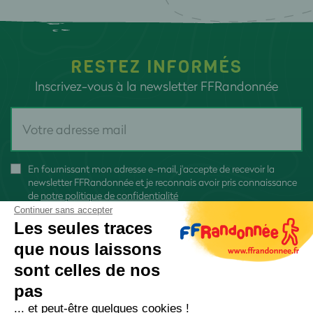
RESTEZ INFORMÉS
Inscrivez-vous à la newsletter FFRandonnée
En fournissant mon adresse e-mail, j'accepte de recevoir la
newsletter FFRandonnée et je reconnais avoir pris connaissance
de
notre politique de confidentialité
Continuer sans accepter
Les seules traces
que nous laissons
sont celles de nos
S'inscrire
pas
... et peut-être quelques cookies !