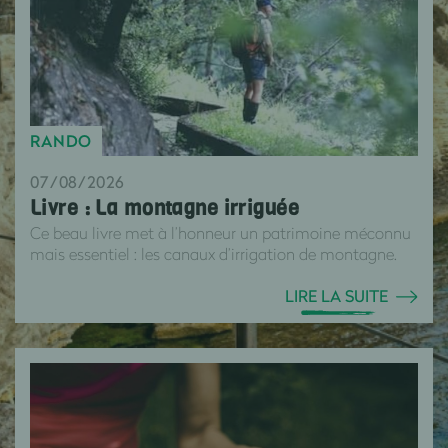
RANDO
07/08/2026
Livre : La montagne irriguée
Ce beau livre met à l’honneur un patrimoine méconnu
mais essentiel : les canaux d’irrigation de montagne.
LIRE LA SUITE