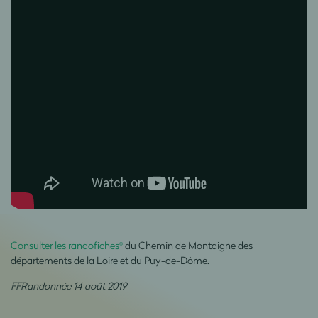
Consulter les randofiches
du Chemin de Montaigne des
®
départements de la Loire et du Puy-de-Dôme.
FFRandonnée 14 août 2019