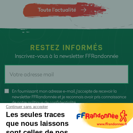
Toute l’actualité
RESTEZ INFORMÉS
Inscrivez-vous à la newsletter FFRandonnée
En fournissant mon adresse e-mail, j'accepte de recevoir la
newsletter FFRandonnée et je reconnais avoir pris connaissance
de
notre politique de confidentialité
Continuer sans accepter
Les seules traces
que nous laissons
sont celles de nos