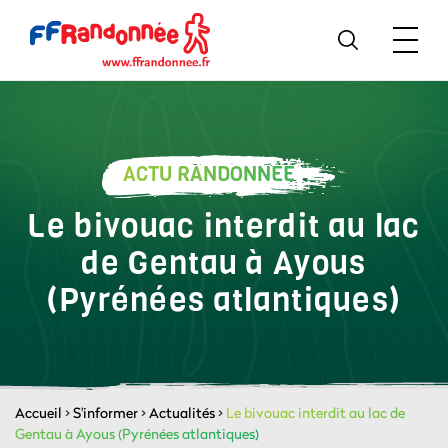
ACTU RANDONNÉE
Le bivouac interdit au lac
de Gentau à Ayous
(Pyrénées atlantiques)
Accueil
>
S'informer
>
Actualités
>
Le bivouac interdit au lac de
Gentau à Ayous (Pyrénées atlantiques)