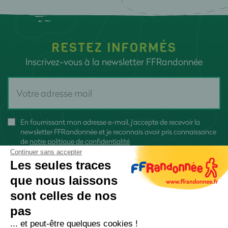
RESTEZ INFORMÉS
Inscrivez-vous à la newsletter FFRandonnée
En fournissant mon adresse e-mail, j'accepte de recevoir la
newsletter FFRandonnée et je reconnais avoir pris connaissance
de
notre politique de confidentialité
Continuer sans accepter
Les seules traces
que nous laissons
sont celles de nos
S'inscrire
pas
... et peut-être quelques cookies !