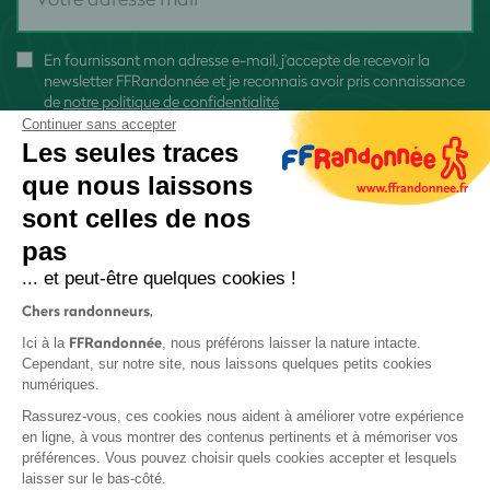
En fournissant mon adresse e-mail, j'accepte de recevoir la
newsletter FFRandonnée et je reconnais avoir pris connaissance
de
notre politique de confidentialité
Continuer sans accepter
Les seules traces
que nous laissons
sont celles de nos
S'inscrire
pas
... et peut-être quelques cookies !
Chers randonneurs,
FFRandonnée
Ici à la
, nous préférons laisser la nature intacte.
Cependant, sur notre site, nous laissons quelques petits cookies
numériques.
Mentions légales et CGU
Rassurez-vous, ces cookies nous aident à améliorer votre expérience
Protection des données
en ligne, à vous montrer des contenus pertinents et à mémoriser vos
Politique de confidentialité
préférences. Vous pouvez choisir quels cookies accepter et lesquels
laisser sur le bas-côté.