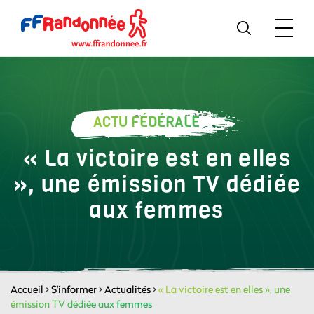
ACTU FÉDÉRALE
« La victoire est en elles
», une émission TV dédiée
aux femmes
Accueil
>
S'informer
>
Actualités
>
« La victoire est en elles », une
émission TV dédiée aux femmes