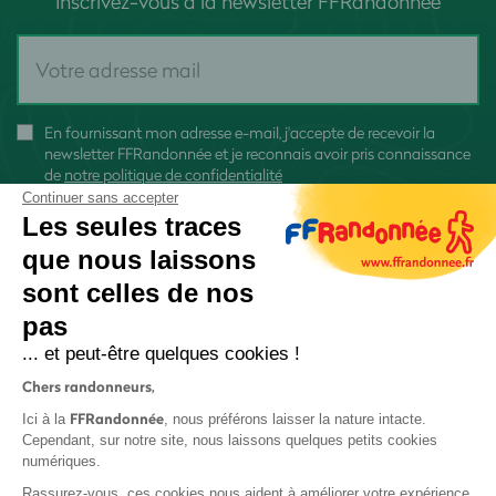
Inscrivez-vous à la newsletter FFRandonnée
En fournissant mon adresse e-mail, j'accepte de recevoir la
newsletter FFRandonnée et je reconnais avoir pris connaissance
de
notre politique de confidentialité
Continuer sans accepter
Les seules traces
que nous laissons
sont celles de nos
S'inscrire
pas
... et peut-être quelques cookies !
Chers randonneurs,
FFRandonnée
Ici à la
, nous préférons laisser la nature intacte.
Cependant, sur notre site, nous laissons quelques petits cookies
numériques.
Mentions légales et CGU
Rassurez-vous, ces cookies nous aident à améliorer votre expérience