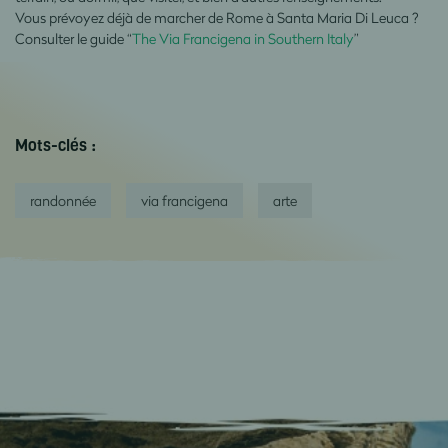
Vous prévoyez déjà de
marcher
de
Rome à Santa Maria Di Leuca
?
Consulter le guide “
The Via Francigena in Southern Italy
”
Mots-clés :
randonnée
via francigena
arte