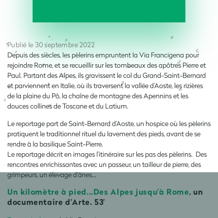
Publié le 30 septembre 2022
Depuis des siècles, les pèlerins empruntent la Via Francigena pour
rejoindre Rome, et se recueillir sur les tombeaux des apôtres Pierre et
Paul. Partant des Alpes, ils gravissent le col du Grand-Saint-Bernard
et parviennent en Italie, où ils traversent la vallée d’Aoste, les rizières
de la plaine du Pô, la chaîne de montagne des Apennins et les
douces collines de Toscane et du Latium.
Le reportage part de Saint-Bernard d’Aoste, un hospice où les pèlerins
pratiquent le traditionnel rituel du lavement des pieds, avant de se
rendre à la basilique Saint-Pierre.
Le reportage décrit en images l’itinéraire sur les pas des pèlerins.
Des
rencontres enrichissantes avec un passeur, un tailleur de pierre, des
grimpeurs, un élevage d'ânes...
Un kilomètre à pied...Des Alpes jusqu'à Rome
, un
documentaire d’Arte. 53’