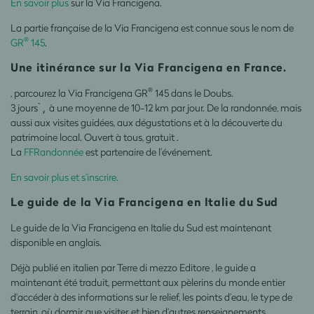
En savoir plus
sur la Via Francigena.
La partie française de la Via Francigena est connue sous le nom de
®
GR
145
.
Une itinérance sur la Via Francigena en France.
®
, parcourez la Via Francigena GR
145 dans le Doubs.
3 jours ̀ ̧, à une moyenne de 10-12 km par jour. De la randonnée, mais
aussi aux visites guidées, aux dégustations et à la découverte du
patrimoine local. Ouvert à tous, gratuit .
La
FFRandonnée
est partenaire de l’événement.
En savoir plus et s’inscrire.
Le guide de la Via Francigena en Italie du Sud
Le guide de la Via
Francigena
en Italie du Sud est maintenant
disponible en anglais.
Déjà publié en italien par
Terre di mezzo Editore
, le guide a
maintenant été traduit, permettant aux
pèlerins
du monde entier
d'accéder à des informations sur le relief, les
points d’eau
, le type de
terrain, où dormir, que visiter, et bien d’autres renseignements.