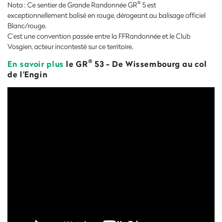
®
Nota : Ce sentier de Grande Randonnée GR
5 est
exceptionnellement balisé en rouge, dérogeant au balisage officiel
Blanc/rouge.
C’est une convention passée entre la FFRandonnée et le Club
Vosgien, acteur incontesté sur ce territoire.
®
En savoir plus
le GR
53 - De Wissembourg au col
de l'Engin