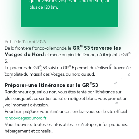
qui traverse les Vosges du Nord au Sud, sur
plus de 120 km.
Publié le 12 mai 2026
®
GR
53 traverse les
De la frontière franco-allemande, le
Vosges du Nord
®
et mène au pied du Donon, où il rejoint le GR
5.
®
®
Le parcours du GR
53 suivi du GR
5 permet de réaliser la traversée
complète du massif des Vosges, du nord au sud.
®
Préparer une itinérance sur le GR
53
Randonneur aguerri ou non, vous êtes tenté par l’itinérance sur
plusieurs jours : ce sentier balisé en rouge et blanc vous promet un
vrai moment d’évasion.
Pour bien préparer votre itinérance , rendez–vous sur le site officiel
randovosgesdunord.fr
Vous trouverez toutes les infos utiles : les 6 étapes, infos pratiques,
hébergement et conseils...