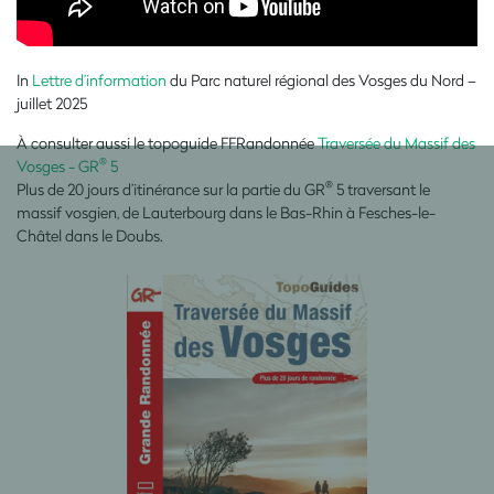
In
Lettre d’information
du Parc naturel régional des Vosges du Nord –
juillet 2025
À consulter aussi le topoguide FFRandonnée
Traversée du Massif des
®
Vosges - GR
5
®
Plus de 20 jours d’itinérance sur la partie du GR
5 traversant le
massif vosgien, de Lauterbourg dans le Bas-Rhin à Fesches-le-
Châtel dans le Doubs.