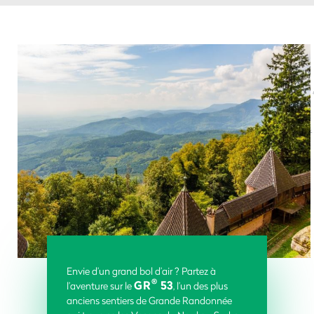
Envie d’un grand bol d’air ? Partez à
®
GR
53
l’aventure sur le
, l’un des plus
anciens sentiers de Grande Randonnée