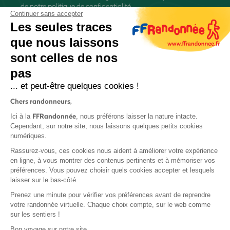
de
notre politique de confidentialité
Continuer sans accepter
Les seules traces
que nous laissons
sont celles de nos
S'inscrire
pas
... et peut-être quelques cookies !
Chers randonneurs,
FFRandonnée
Ici à la
, nous préférons laisser la nature intacte.
Cependant, sur notre site, nous laissons quelques petits cookies
numériques.
Mentions légales et CGU
Rassurez-vous, ces cookies nous aident à améliorer votre expérience
Protection des données
en ligne, à vous montrer des contenus pertinents et à mémoriser vos
préférences. Vous pouvez choisir quels cookies accepter et lesquels
Politique de confidentialité
laisser sur le bas-côté.
Prenez une minute pour vérifier vos préférences avant de reprendre
votre randonnée virtuelle. Chaque choix compte, sur le web comme
sur les sentiers !
Contact
Bon voyage sur notre site,