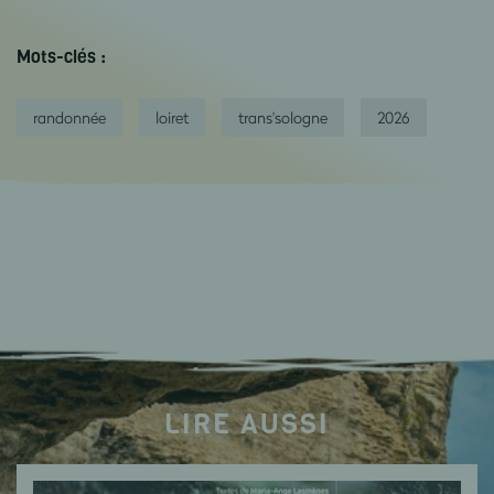
Mots-clés :
randonnée
loiret
trans'sologne
2026
LIRE AUSSI