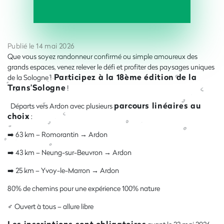
Publié le 14 mai 2026
Que vous soyez randonneur confirmé ou simple amoureux des
grands espaces, venez relever le défi et profiter des paysages uniques
Participez à la 18ème édition de la
de la Sologne !
Trans’Sologne
!
parcours linéaires au
Départs vers Ardon avec plusieurs
choix
:
➡️ 63 km – Romorantin → Ardon
➡️ 43 km – Neung-sur-Beuvron → Ardon
➡️ 25 km – Yvoy-le-Marron → Ardon
80% de chemins pour une expérience 100% nature
‍♂️ Ouvert à tous – allure libre
Les inscriptions sont obligatoires