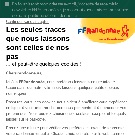
En fournissant mon adresse e-mail, j'accepte de recevoir la
newsletter FFRandonnée et je reconnais avoir pris connaissance
de
notre politique de confidentialité
Continuer sans accepter
Les seules traces
que nous laissons
sont celles de nos
S'inscrire
pas
... et peut-être quelques cookies !
Chers randonneurs,
FFRandonnée
Ici à la
, nous préférons laisser la nature intacte.
Cependant, sur notre site, nous laissons quelques petits cookies
numériques.
Mentions légales et CGU
Rassurez-vous, ces cookies nous aident à améliorer votre expérience
Protection des données
en ligne, à vous montrer des contenus pertinents et à mémoriser vos
Politique de confidentialité
préférences. Vous pouvez choisir quels cookies accepter et lesquels
laisser sur le bas-côté.
Prenez une minute pour vérifier vos préférences avant de reprendre
votre randonnée virtuelle. Chaque choix compte, sur le web comme