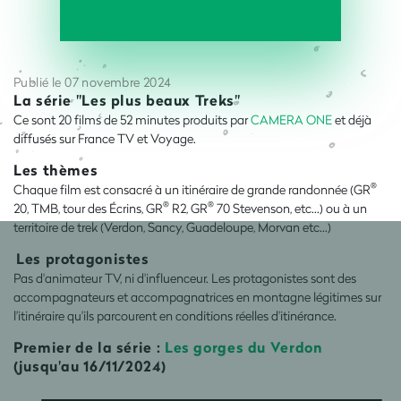
Publié le 07 novembre 2024
La série "Les plus beaux Treks"
Ce sont 20 films de 52 minutes produits par
CAMERA ONE
et déjà
diffusés sur France TV et Voyage.
Les thèmes
®
Chaque film est consacré à un itinéraire de grande randonnée (GR
®
®
20, TMB, tour des Écrins, GR
R2, GR
70 Stevenson, etc...) ou à un
territoire de trek (Verdon, Sancy, Guadeloupe, Morvan etc...)
Les protagonistes
Pas d'animateur TV, ni d'influenceur. Les protagonistes sont des
accompagnateurs et accompagnatrices en montagne légitimes sur
l'itinéraire qu'ils parcourent en conditions réelles d'itinérance.
Premier de la série :
Les gorges du Verdon
(jusqu'au 16/11/2024)