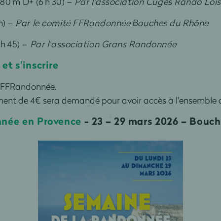
880 m D+ (6 h 30) –
Par l'association Cuges Rando Lois
h) –
Par le comité FFRandonnée Bouches du Rhône
 h 45) –
Par l'association Grans Randonnée
t s'inscrire
la FFRandonnée.
ement de 4€ sera demandé pour avoir accès à l'ensemble d
nnée en Provence
- 23 – 29 mars 2026 – Bouc