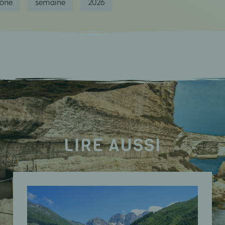
hône
semaine
2026
LIRE AUSSI