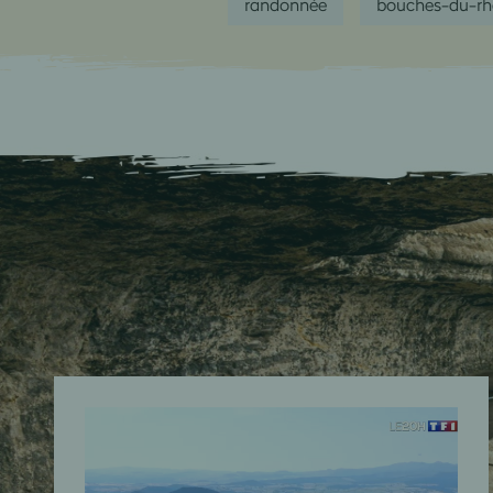
randonnée
bouches-du-r