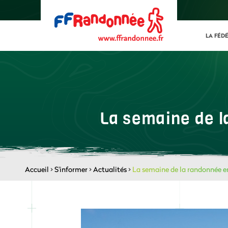
LA FÉD
La semaine de l
Accueil
>
S'informer
>
Actualités
>
La semaine de la randonnée e