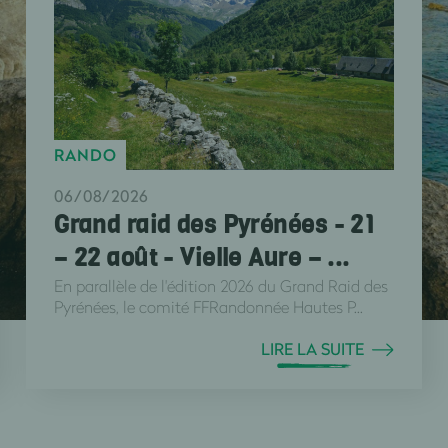
RANDO
06/08/2026
Grand raid des Pyrénées - 21
– 22 août - Vielle Aure – ...
En parallèle de l'édition 2026 du Grand Raid des
Pyrénées, le comité FFRandonnée Hautes P...
LIRE LA SUITE