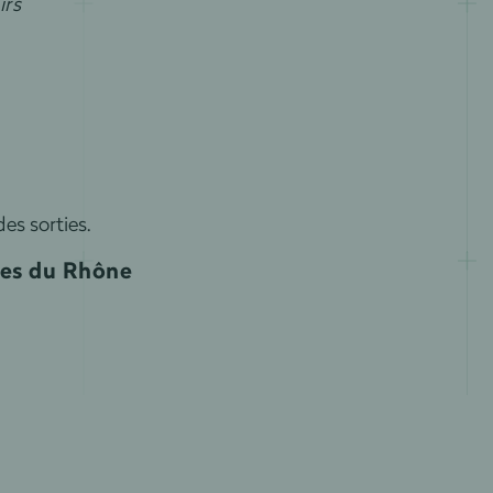
irs
es sorties.
hes du Rhône