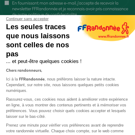
En fournissant mon adresse e-mail, j'accepte de recevoir la
newsletter FFRandonnée et je reconnais avoir pris connaissance
de
notre politique de confidentialité
Continuer sans accepter
Les seules traces
que nous laissons
sont celles de nos
pas
S'inscrire
... et peut-être quelques cookies !
Chers randonneurs,
FFRandonnée
Ici à la
, nous préférons laisser la nature intacte.
Cependant, sur notre site, nous laissons quelques petits cookies
numériques.
Mentions légales et CGU
Rassurez-vous, ces cookies nous aident à améliorer votre expérience
Protection des données
en ligne, à vous montrer des contenus pertinents et à mémoriser vos
préférences. Vous pouvez choisir quels cookies accepter et lesquels
Politique de confidentialité
laisser sur le bas-côté.
Prenez une minute pour vérifier vos préférences avant de reprendre
votre randonnée virtuelle. Chaque choix compte, sur le web comme