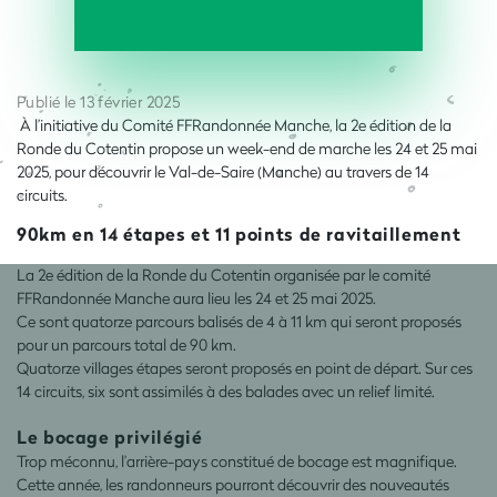
Publié le 13 février 2025
À l’initiative du Comité FFRandonnée Manche, la 2
e
édition de la
Ronde du Cotentin propose un week-end de marche les 24 et 25 mai
2025, pour découvrir le Val-de-Saire (Manche) au travers de 14
circuits.
90km en 14 étapes et 11 points de ravitaillement
La 2
e
édition de la Ronde du Cotentin organisée par le comité
FFRandonnée Manche aura lieu les 24 et 25 mai 2025.
Ce sont quatorze parcours balisés de 4 à 11 km qui seront proposés
pour un parcours total de 90 km.
Quatorze villages étapes seront proposés en point de départ. Sur ces
14 circuits, six sont assimilés à des balades avec un relief limité.
Le bocage privilégié
Trop méconnu, l’arrière-pays constitué de bocage est magnifique.
Cette année, les randonneurs pourront découvrir des nouveautés