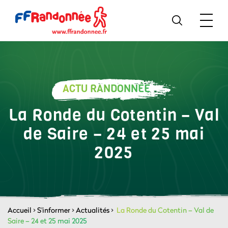
ACTU RANDONNÉE
La Ronde du Cotentin – Val
de Saire – 24 et 25 mai
2025
Accueil
>
S'informer
>
Actualités
>
La Ronde du Cotentin – Val de
Saire – 24 et 25 mai 2025