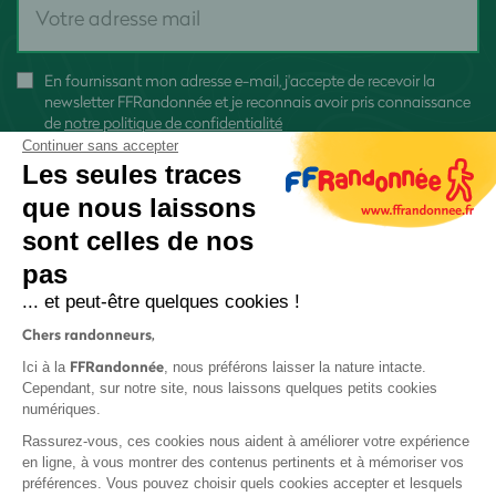
En fournissant mon adresse e-mail, j'accepte de recevoir la
newsletter FFRandonnée et je reconnais avoir pris connaissance
de
notre politique de confidentialité
Continuer sans accepter
Les seules traces
que nous laissons
sont celles de nos
S'inscrire
pas
... et peut-être quelques cookies !
Chers randonneurs,
FFRandonnée
Ici à la
, nous préférons laisser la nature intacte.
Cependant, sur notre site, nous laissons quelques petits cookies
numériques.
Mentions légales et CGU
Rassurez-vous, ces cookies nous aident à améliorer votre expérience
Protection des données
en ligne, à vous montrer des contenus pertinents et à mémoriser vos
Politique de confidentialité
préférences. Vous pouvez choisir quels cookies accepter et lesquels