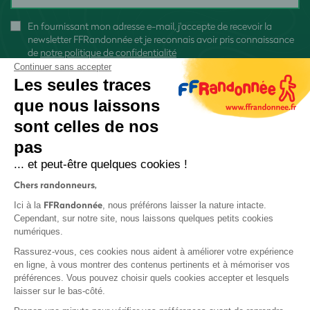
En fournissant mon adresse e-mail, j'accepte de recevoir la
newsletter FFRandonnée et je reconnais avoir pris connaissance
de
notre politique de confidentialité
Continuer sans accepter
Les seules traces
que nous laissons
sont celles de nos
S'inscrire
pas
... et peut-être quelques cookies !
Chers randonneurs,
FFRandonnée
Ici à la
, nous préférons laisser la nature intacte.
Cependant, sur notre site, nous laissons quelques petits cookies
numériques.
Mentions légales et CGU
Rassurez-vous, ces cookies nous aident à améliorer votre expérience
Protection des données
en ligne, à vous montrer des contenus pertinents et à mémoriser vos
Politique de confidentialité
préférences. Vous pouvez choisir quels cookies accepter et lesquels
laisser sur le bas-côté.