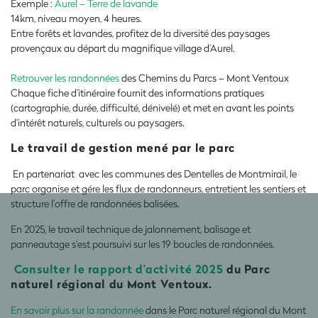
Exemple :
Aurel – Terre de lavande
14km, niveau moyen, 4 heures.
Entre forêts et lavandes, profitez de la diversité des paysages
provençaux au départ du magnifique village d’Aurel.
Retrouver les randonnées
des Chemins du Parcs – Mont Ventoux
Chaque fiche d’itinéraire fournit des informations pratiques
(cartographie, durée, difficulté, dénivelé) et met en avant les points
d’intérêt naturels, culturels ou paysagers.
Le travail de gestion mené par le parc
En partenariat avec les communes des Dentelles de Montmirail, le
parc organise et gére les flux de randonneurs, entretient les sentiers et
structure l’offre de randonnées balisées.
En 2025, le travail technique de jalonnement, balisage et
panneautage s'est poursuivi sur les 19 boucles de randonnées.
Consulter le rapport d’activité 2025
du Parc
naturel régional du Mont Ventoux.
En savoir plus sur la randonnée
dans le Parc naturel régional du Mont