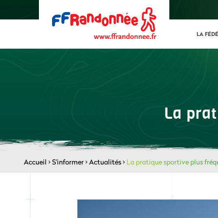
LA FÉD
La prat
Accueil
>
S'informer
>
Actualités
>
La pratique sportive plus fréq