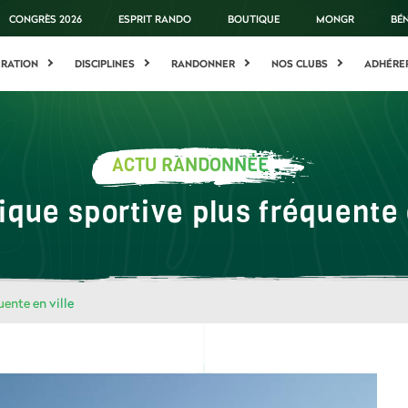
CONGRÈS 2026
ESPRIT RANDO
BOUTIQUE
MONGR
BÉ
ÉRATION
DISCIPLINES
RANDONNER
NOS CLUBS
ADHÉRE
ACTU RANDONNÉE
ique sportive plus fréquente 
uente en ville