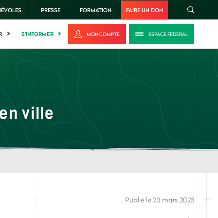
NÉVOLES
PRESSE
FORMATION
FAIRE UN DON
R
S'INFORMER
MON COMPTE
ESPACE FÉDÉRAL
en ville
Publié le 23 mars 2023