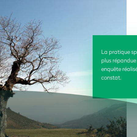
La pratique sp
plus répandue 
enquête réalisé
constat.