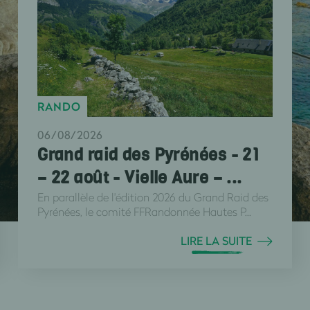
RANDO
06/08/2026
Grand raid des Pyrénées - 21
– 22 août - Vielle Aure – ...
En parallèle de l'édition 2026 du Grand Raid des
Pyrénées, le comité FFRandonnée Hautes P...
LIRE LA SUITE