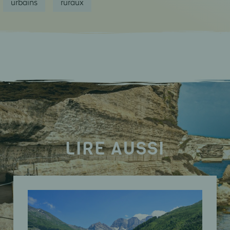
urbains
ruraux
LIRE AUSSI