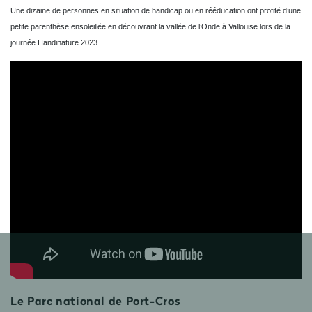
Une dizaine de personnes en situation de handicap ou en rééducation ont profité d’une
petite parenthèse ensoleillée en découvrant la vallée de l’Onde à Vallouise lors de la
journée
Handinature
2023.
Le Parc national de Port-
Cros