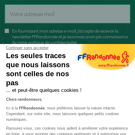
En fournissant mon adresse e-mail, j'accepte de recevoir la
newsletter FFRandonnée et je reconnais avoir pris connaissance
de
notre politique de confidentialité
Continuer sans accepter
Les seules traces
que nous laissons
sont celles de nos
S'inscrire
pas
... et peut-être quelques cookies !
Chers randonneurs,
FFRandonnée
Ici à la
, nous préférons laisser la nature intacte.
Cependant, sur notre site, nous laissons quelques petits cookies
numériques.
Mentions légales et CGU
Rassurez-vous, ces cookies nous aident à améliorer votre expérience
Protection des données
en ligne, à vous montrer des contenus pertinents et à mémoriser vos