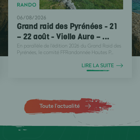
RANDO
06/08/2026
Grand raid des Pyrénées - 21
– 22 août - Vielle Aure – ...
En parallèle de l'édition 2026 du Grand Raid des
Pyrénées, le comité FFRandonnée Hautes P...
LIRE LA SUITE
Toute l’actualité