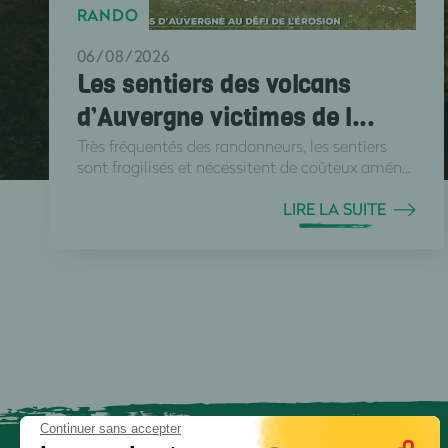
RANDO
06/08/2026
Les sentiers des volcans
d’Auvergne victimes de l...
Très fréquentés des randonneurs, les sentiers
sont fragilisés et nécessitent de coûteux amén...
LIRE LA SUITE
Continuer sans accepter