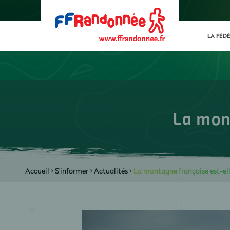
LA FÉD
La mont
Accueil
>
S'informer
>
Actualités
>
La montagne française est-ell