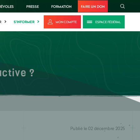
NÉVOLES
PRESSE
FORMATION
FAIRE UN DON
R
S'INFORMER
MON COMPTE
ESPACE FÉDÉRAL
active ?
Publié le 02 décembre 2025