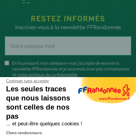
RESTEZ INFORMÉS
Inscrivez-vous à la newsletter FFRandonnée
En fournissant mon adresse e-mail, j'accepte de recevoir la
newsletter FFRandonnée et je reconnais avoir pris connaissance
de
notre politique de confidentialité
Continuer sans accepter
Les seules traces
que nous laissons
sont celles de nos
S'inscrire
pas
... et peut-être quelques cookies !
Chers randonneurs,