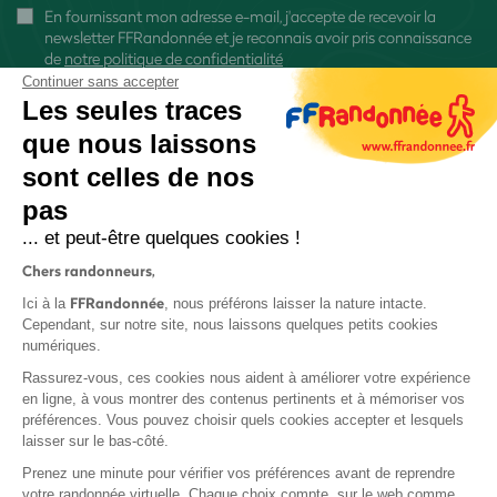
En fournissant mon adresse e-mail, j'accepte de recevoir la
newsletter FFRandonnée et je reconnais avoir pris connaissance
de
notre politique de confidentialité
Continuer sans accepter
Les seules traces
que nous laissons
sont celles de nos
S'inscrire
pas
... et peut-être quelques cookies !
Chers randonneurs,
FFRandonnée
Ici à la
, nous préférons laisser la nature intacte.
Cependant, sur notre site, nous laissons quelques petits cookies
numériques.
Mentions légales et CGU
Rassurez-vous, ces cookies nous aident à améliorer votre expérience
Protection des données
en ligne, à vous montrer des contenus pertinents et à mémoriser vos
Politique de confidentialité
préférences. Vous pouvez choisir quels cookies accepter et lesquels
laisser sur le bas-côté.
Prenez une minute pour vérifier vos préférences avant de reprendre
votre randonnée virtuelle. Chaque choix compte, sur le web comme