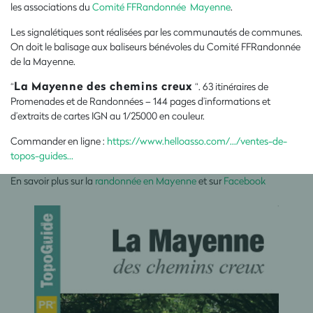
les associations du
Comité FFRandonnée Mayenne
.
Les signalétiques sont réalisées par les communautés de communes.
On doit le balisage aux baliseurs bénévoles du Comité FFRandonnée
de la Mayenne.
La Mayenne des chemins creux
“
“. 63 itinéraires de
Promenades et de Randonnées – 144 pages d’informations et
d’extraits de cartes IGN au 1/25000 en couleur.
Commander en ligne :
https://www.helloasso.com/.../ventes-de-
topos-guides...
En savoir plus sur la
randonnée en Mayenne
et sur
Facebook