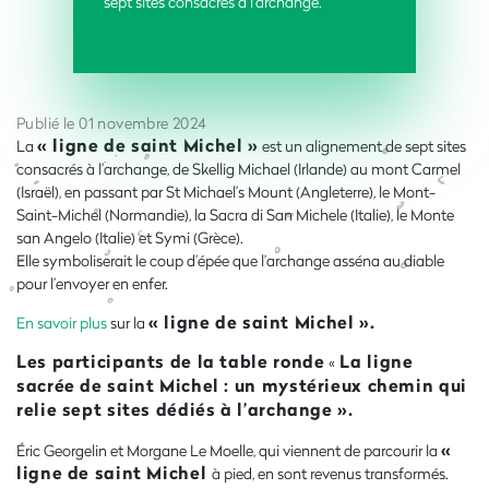
sept sites consacrés à l’archange.
Publié le 01 novembre 2024
« ligne de saint Michel »
La
est un alignement de sept sites
consacrés à l’archange, de Skellig Michael (Irlande) au mont Carmel
(Israël), en passant par St Michael’s Mount (Angleterre), le Mont-
Saint-Michel (Normandie), la Sacra di San Michele (Italie), le Monte
san Angelo (Italie) et Symi (Grèce).
Elle symboliserait le coup d’épée que l’archange asséna au diable
pour l’envoyer en enfer.
« ligne de saint Michel ».
En savoir plus
sur la
Les participants de la table ronde
La ligne
«
sacrée de saint Michel : un mystérieux chemin qui
relie sept sites dédiés à l’archange ».
«
Éric Georgelin et Morgane Le Moelle, qui viennent de parcourir la
ligne de saint Michel
à pied, en sont revenus transformés.