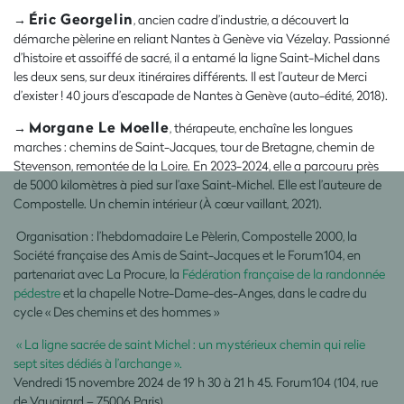
Éric Georgelin
→
, ancien cadre d’industrie, a découvert la
démarche pèlerine en reliant Nantes à Genève via Vézelay. Passionné
d’histoire et assoiffé de sacré, il a entamé la ligne Saint-Michel dans
les deux sens, sur deux itinéraires différents. Il est l’auteur de Merci
d’exister ! 40 jours d’escapade de Nantes à Genève (auto-édité, 2018).
Morgane Le Moelle
→
, thérapeute, enchaîne les longues
marches : chemins de Saint-Jacques, tour de Bretagne, chemin de
Stevenson, remontée de la Loire. En 2023-2024, elle a parcouru près
de 5000 kilomètres à pied sur l’axe Saint-Michel. Elle est l’auteure de
Compostelle. Un chemin intérieur (À cœur vaillant, 2021).
Organisation : l’hebdomadaire Le Pèlerin, Compostelle 2000, la
Société française des Amis de Saint-Jacques et le Forum104, en
partenariat avec La Procure, la
Fédération française de la randonnée
pédestre
et la chapelle Notre-Dame-des-Anges, dans le cadre du
cycle « Des chemins et des hommes »
« La ligne sacrée de saint Michel : un mystérieux chemin qui relie
sept sites dédiés à l’archange ».
Vendredi 15 novembre 2024 de 19 h 30 à 21 h 45. Forum104 (104, rue
de Vaugirard – 75006 Paris)