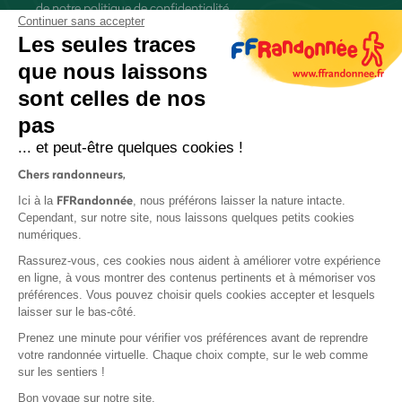
de
notre politique de confidentialité
Continuer sans accepter
Les seules traces
que nous laissons
sont celles de nos
S'inscrire
pas
... et peut-être quelques cookies !
Chers randonneurs,
FFRandonnée
Ici à la
, nous préférons laisser la nature intacte.
Cependant, sur notre site, nous laissons quelques petits cookies
numériques.
Mentions légales et CGU
Rassurez-vous, ces cookies nous aident à améliorer votre expérience
Protection des données
en ligne, à vous montrer des contenus pertinents et à mémoriser vos
préférences. Vous pouvez choisir quels cookies accepter et lesquels
Politique de confidentialité
laisser sur le bas-côté.
Prenez une minute pour vérifier vos préférences avant de reprendre
votre randonnée virtuelle. Chaque choix compte, sur le web comme
sur les sentiers !
Contact
Bon voyage sur notre site,