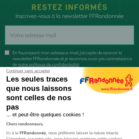
RESTEZ INFORMÉS
Inscrivez-vous à la newsletter FFRandonnée
En fournissant mon adresse e-mail, j'accepte de recevoir la
newsletter FFRandonnée et je reconnais avoir pris connaissance
de
notre politique de confidentialité
Continuer sans accepter
Les seules traces
que nous laissons
sont celles de nos
S'inscrire
pas
... et peut-être quelques cookies !
Chers randonneurs,
FFRandonnée
Ici à la
, nous préférons laisser la nature intacte.
Cependant, sur notre site, nous laissons quelques petits cookies