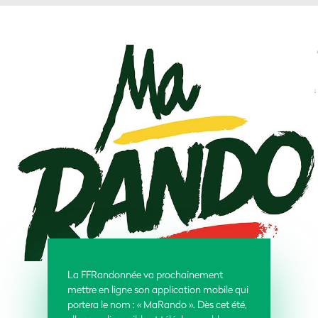
La FFRandonnée va prochainement
mettre en ligne son application mobile qui
portera le nom : « MaRando ». Dès cet été,