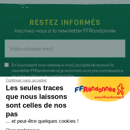
RESTEZ INFORMÉS
Inscrivez-vous à la newsletter FFRandonnée
En fournissant mon adresse e-mail, j'accepte de recevoir la
newsletter FFRandonnée et je reconnais avoir pris connaissance
de
notre politique de confidentialité
Continuer sans accepter
Les seules traces
que nous laissons
sont celles de nos
S'inscrire
pas
... et peut-être quelques cookies !
Chers randonneurs,