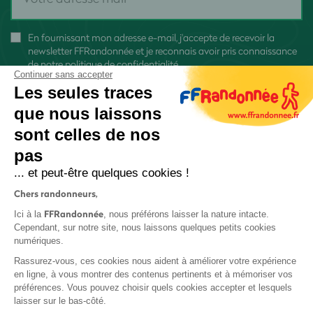
En fournissant mon adresse e-mail, j'accepte de recevoir la
newsletter FFRandonnée et je reconnais avoir pris connaissance
de
notre politique de confidentialité
Continuer sans accepter
Les seules traces
que nous laissons
sont celles de nos
S'inscrire
pas
... et peut-être quelques cookies !
Chers randonneurs,
FFRandonnée
Ici à la
, nous préférons laisser la nature intacte.
Cependant, sur notre site, nous laissons quelques petits cookies
numériques.
Mentions légales et CGU
Rassurez-vous, ces cookies nous aident à améliorer votre expérience
Protection des données
en ligne, à vous montrer des contenus pertinents et à mémoriser vos
préférences. Vous pouvez choisir quels cookies accepter et lesquels
Politique de confidentialité
laisser sur le bas-côté.