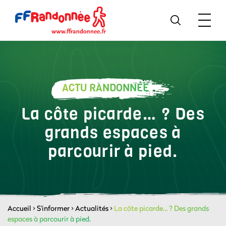
ACTU RANDONNÉE
La côte picarde… ? Des
grands espaces à
parcourir à pied.
Accueil
>
S'informer
>
Actualités
>
La côte picarde… ? Des grands
espaces à parcourir à pied.