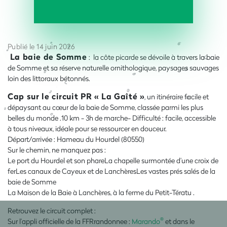
Publié le 14 juin 2026
La baie de Somme
: l
a côte picarde se dévoile à travers la baie
de Somme et sa réserve naturelle ornithologique, paysages sauvages
loin des littoraux bétonnés.
Cap sur le circuit PR « La Gaîté »
, un itinéraire facile et
dépaysant au cœur de la baie de Somme, classée parmi les plus
belles du monde .
10 km - 3h de marche- Difficulté : facile, accessible
à tous niveaux, idéale pour se ressourcer en douceur.
Départ/arrivée : Hameau du Hourdel (80550)
Sur le chemin, ne manquez pas :
Le port du Hourdel et son phareLa chapelle surmontée d’une croix de
ferLes canaux de Cayeux et de LanchèresLes vastes prés salés de la
baie de Somme
La Maison de la Baie à Lanchères, à la ferme du Petit-Tératu .
Retrouvez le circuit complet :
®
Sur l’appli officielle de la FFRrandonnee :
Marando
et dans le