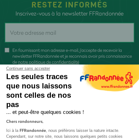
RESTEZ INFORMÉS
Inscrivez-vous à la newsletter FFRandonnée
En fournissant mon adresse e-mail, j'accepte de recevoir la
newsletter FFRandonnée et je reconnais avoir pris connaissance
de
notre politique de confidentialité
Continuer sans accepter
Les seules traces
que nous laissons
sont celles de nos
S'inscrire
pas
... et peut-être quelques cookies !
Chers randonneurs,
FFRandonnée
Ici à la
, nous préférons laisser la nature intacte.
Cependant, sur notre site, nous laissons quelques petits cookies