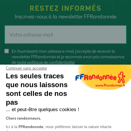
RESTEZ INFORMÉS
Inscrivez-vous à la newsletter FFRandonnée
En fournissant mon adresse e-mail, j'accepte de recevoir la
newsletter FFRandonnée et je reconnais avoir pris connaissance
de
notre politique de confidentialité
Continuer sans accepter
Les seules traces
que nous laissons
sont celles de nos
S'inscrire
pas
... et peut-être quelques cookies !
Chers randonneurs,
FFRandonnée
Ici à la
, nous préférons laisser la nature intacte.