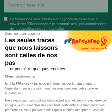
En fournissant mon adresse e-mail, j'accepte de recevoir la
newsletter FFRandonnée et je reconnais avoir pris connaissance
de
notre politique de confidentialité
Continuer sans accepter
Les seules traces
que nous laissons
sont celles de nos
S'inscrire
pas
... et peut-être quelques cookies !
Chers randonneurs,
FFRandonnée
Ici à la
, nous préférons laisser la nature intacte.
Cependant, sur notre site, nous laissons quelques petits cookies
numériques.
Mentions légales et CGU
Rassurez-vous, ces cookies nous aident à améliorer votre expérience
Protection des données
en ligne, à vous montrer des contenus pertinents et à mémoriser vos
Politique de confidentialité
préférences. Vous pouvez choisir quels cookies accepter et lesquels