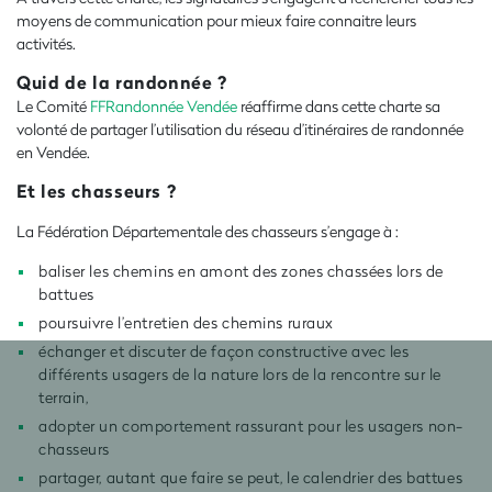
moyens de communication pour mieux faire connaitre leurs
activités.
Quid de la randonnée ?
Le Comité
FFRandonnée Vendée
réaffirme dans cette charte sa
volonté de partager l’utilisation du réseau d’itinéraires de randonnée
en Vendée.
Et les chasseurs ?
La Fédération Départementale des chasseurs s’engage à
:
baliser les chemins en amont des zones chassées lors de
battues
poursuivre l’entretien des chemins ruraux
échanger et discuter de façon constructive avec les
différents usa
gers de la nature lors de la rencontre sur le
terrain,
adopter un comportement rassurant pour les usagers non-
chasseurs
partager, autant que faire se peut, le calendrier des battues