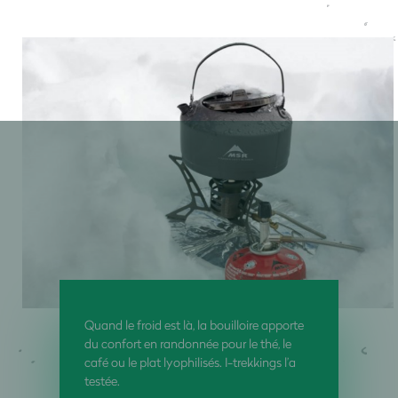
Quand le froid est là, la bouilloire apporte
du confort en randonnée pour le thé, le
café ou le plat lyophilisés. I-trekkings l’a
testée.