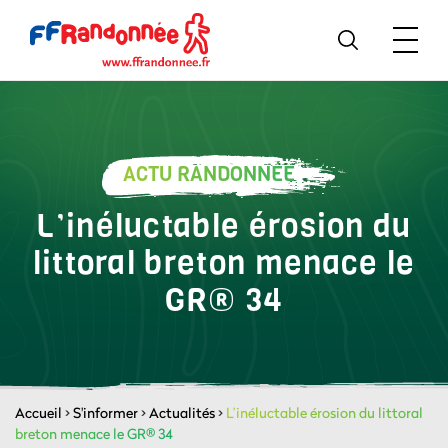
ACTU RANDONNÉE
L’inéluctable érosion du
littoral breton menace le
GR® 34
Accueil
>
S'informer
>
Actualités
>
L’inéluctable érosion du littoral
breton menace le GR® 34