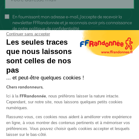
En fournissant mon adresse e-mail, j'accepte de recevoir la
newsletter FFRandonnée et je reconnais avoir pris connaissance
de
notre politique de confidentialité
Continuer sans accepter
Les seules traces
que nous laissons
sont celles de nos
S'inscrire
pas
... et peut-être quelques cookies !
Chers randonneurs,
FFRandonnée
Ici à la
, nous préférons laisser la nature intacte.
Cependant, sur notre site, nous laissons quelques petits cookies
numériques.
Mentions légales et CGU
Rassurez-vous, ces cookies nous aident à améliorer votre expérience
Protection des données
en ligne, à vous montrer des contenus pertinents et à mémoriser vos
Politique de confidentialité
préférences. Vous pouvez choisir quels cookies accepter et lesquels
laisser sur le bas-côté.