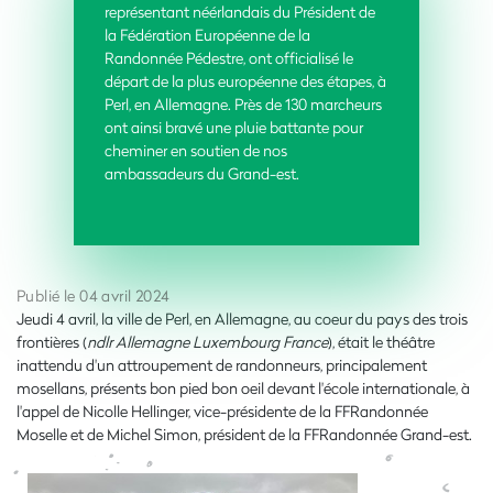
représentant néérlandais du Président de
la Fédération Européenne de la
Randonnée Pédestre, ont officialisé le
départ de la plus européenne des étapes, à
Perl, en Allemagne. Près de 130 marcheurs
ont ainsi bravé une pluie battante pour
cheminer en soutien de nos
ambassadeurs du Grand-est.
Publié le 04 avril 2024
Jeudi 4 avril, la ville de Perl, en Allemagne, au coeur du pays des trois
frontières (
ndlr Allemagne Luxembourg France
), était le théâtre
inattendu d'un attroupement de randonneurs, principalement
mosellans, présents bon pied bon oeil devant l'école internationale, à
l'appel de Nicolle Hellinger, vice-présidente de la FFRandonnée
Moselle et de Michel Simon, président de la FFRandonnée Grand-est.