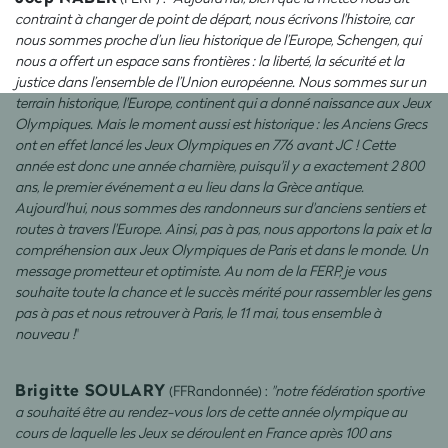
contraint à changer de point de départ, nous écrivons l'histoire, car
nous sommes proche d’un lieu historique de l’Europe, Schengen, qui
nous a offert un espace sans frontières : la liberté, la sécurité et la
justice dans l’ensemble de l’Union européenne. Nous sommes sur un
terrain historique, l'Europe, continent qui a donné naissance aux Jeux
Olympiques. Mais le moment aussi est historique : les Anciens Grecs
ont en effet lancé les Jeux Olympiques en 776 avant JC ! Cette
année est donc une année charnière, puisqu'il y a exactement 2 800
ans, le premier événement a eu lieu dans la Grèce antique.
Aujourd'hui, nous sommes des randonneurs sur d'anciens sentiers et
routes à travers l'Europe. Ainsi, pas à pas, nous apportons la paix et la
compréhension aux Jeux Olympiques de Paris et dans le monde. Un
message prometteur et optimiste. Au nom de la FERP, je vous
souhaite toute la chance et le succès mérité pour rassembler les gens
pas à pas et nous retrouver à Paris, le 11 mai, tous ensemble à
nouveau !
"
Brigitte SOULARY
(FFRandonnée) :
"notre fédération sportive
a souhaité être au rendez-vous lors de cette année olympique au
cours de laquelle les Jeux se déroulent en France après 100 ans