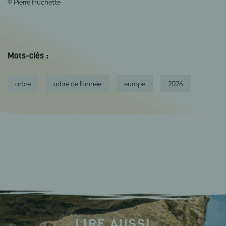
© Pierre
Huchette
Mots-clés :
arbre
arbre de l'année
europe
2026
LIRE AUSSI