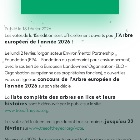
Publié le 18 février 2026
l'Arbre
Les votes de la 15e édition sont officiellement ouverts pour
européen de l'année 2026
!
Le lundi 2 février, l’organisateur Environmental Partnership
Foundation (EPA – Fondation du partenariat pour ’environnement),
avec le soutien de la European Landowners' Organisation (ELO -
Organisation européenne des propriétaires fonciers), a ouvert les
concours de l'Arbre européen de
votes en ligne au
l'année 2026
sur son site dédié.
liste complète des arbres en lice et leurs
La
histoires
sont à découvrir par le public sur le site
www.treeoftheyear.org
.
jusqu’au 22
Les votes s’effectuent en ligne durant trois semaines
février
sur
www.treeoftheyear.org/vote
.
Nouveauté 2026 : les organisateurs mettent en place un système à