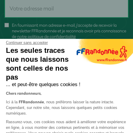
En fournissant mon adresse e-mail, j'accepte de recevoir la
newsletter FFRandonnée et je reconnais avoir pris connaissance
de
notre politique de confidentialité
Continuer sans accepter
Les seules traces
que nous laissons
sont celles de nos
S'inscrire
pas
... et peut-être quelques cookies !
Chers randonneurs,
FFRandonnée
Ici à la
, nous préférons laisser la nature intacte.
Cependant, sur notre site, nous laissons quelques petits cookies
numériques.
Mentions légales et CGU
Rassurez-vous, ces cookies nous aident à améliorer votre expérience
Protection des données
en ligne, à vous montrer des contenus pertinents et à mémoriser vos
Politique de confidentialité