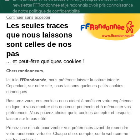
newsletter FFRandonnée et je reconnais avoir pris connaissance
de
notre politique de confidentialité
Continuer sans accepter
Les seules traces
que nous laissons
sont celles de nos
S'inscrire
pas
... et peut-être quelques cookies !
Chers randonneurs,
FFRandonnée
Ici à la
, nous préférons laisser la nature intacte.
Cependant, sur notre site, nous laissons quelques petits cookies
numériques.
Mentions légales et CGU
Rassurez-vous, ces cookies nous aident à améliorer votre expérience
Protection des données
en ligne, à vous montrer des contenus pertinents et à mémoriser vos
Politique de confidentialité
préférences. Vous pouvez choisir quels cookies accepter et lesquels
laisser sur le bas-côté.
Prenez une minute pour vérifier vos préférences avant de reprendre
votre randonnée virtuelle. Chaque choix compte, sur le web comme
sur les sentiers !