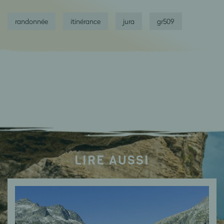
randonnée
itinérance
jura
gr509
LIRE AUSSI