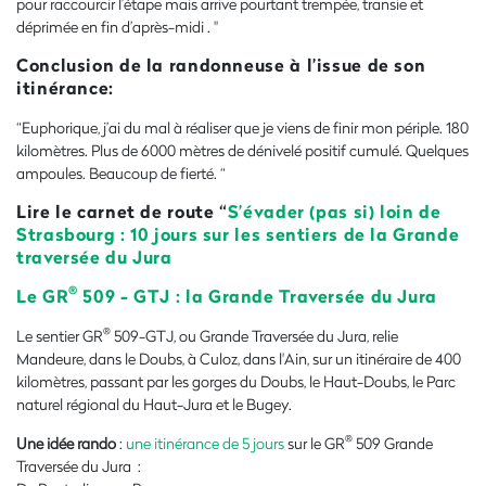
pour raccourcir l’étape mais arrive pourtant trempée, transie et
déprimée en fin d’après-midi .
"
Conclusion de la randonneuse à l’issue de son
itinérance:
“Euphorique, j’ai du mal à réaliser que je viens de finir mon périple. 180
kilomètres. Plus de 6000 mètres de dénivelé positif cumulé. Quelques
ampoules. Beaucoup de fierté. “
Lire le carnet de route “
S’évader (pas si) loin de
Strasbourg : 10 jours sur les sentiers de la Grande
traversée du Jura
®
Le GR
509 - GTJ : la Grande Traversée du Jura
®
Le sentier GR
509-GTJ, ou Grande Traversée du Jura, relie
Mandeure, dans le Doubs, à Culoz, dans l'Ain, sur un itinéraire de 400
kilomètres, passant par les gorges du Doubs, le Haut-Doubs, le Parc
naturel régional du Haut-Jura et le Bugey.
®
Une idée rando
:
une itinérance de 5 jours
sur le GR
509 Grande
Traversée du Jura :