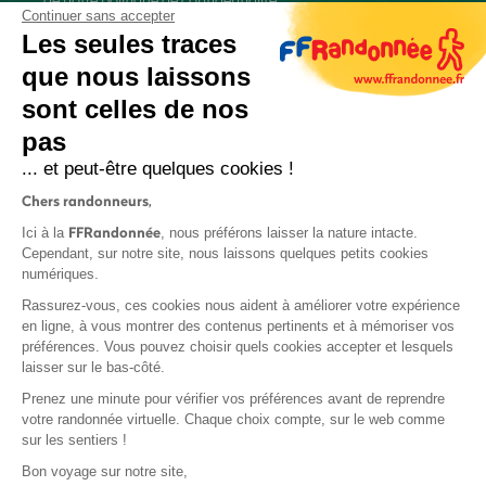
Continuer sans accepter
Les seules traces
que nous laissons
sont celles de nos
pas
S'inscrire
... et peut-être quelques cookies !
Chers randonneurs,
FFRandonnée
Ici à la
, nous préférons laisser la nature intacte.
Cependant, sur notre site, nous laissons quelques petits cookies
numériques.
Mentions légales et CGU
Rassurez-vous, ces cookies nous aident à améliorer votre expérience
Protection des données
en ligne, à vous montrer des contenus pertinents et à mémoriser vos
préférences. Vous pouvez choisir quels cookies accepter et lesquels
Politique de confidentialité
laisser sur le bas-côté.
Prenez une minute pour vérifier vos préférences avant de reprendre
votre randonnée virtuelle. Chaque choix compte, sur le web comme
sur les sentiers !
Contact
Bon voyage sur notre site,
MonGR