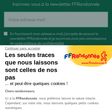
Inscrivez-vous à la newsletter FFRandonnée
En fournissant mon adresse e-mail, j'accepte de recevoir la
newsletter FFRandonnée et je reconnais avoir pris connaissance
de
notre politique de confidentialité
Continuer sans accepter
Les seules traces
que nous laissons
sont celles de nos
S'inscrire
pas
... et peut-être quelques cookies !
Chers randonneurs,
FFRandonnée
Ici à la
, nous préférons laisser la nature intacte.
Cependant, sur notre site, nous laissons quelques petits cookies
numériques.
Mentions légales et CGU