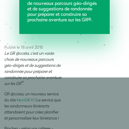
de nouveaux parcours géo-dirigés
et de suggestions de randonnée
pour préparer et construire sa
prochaine aventure sur les GR®.
Publié le 18 avril 2018
Le GR @ccess, c’est un vaste
choix de nouveaux parcours
géo-dirigés et de suggestions de
randonnée pour préparer et
construire sa prochaine aventure
®
sur les GR
.
GR @ccess, un nouveau service
du site
MonGR.fr
! Le service que
les randonneurs itinérants
attendaient pour créer, planifier
et personnaliser leur itinérance !
Piochez - selon vos critères -