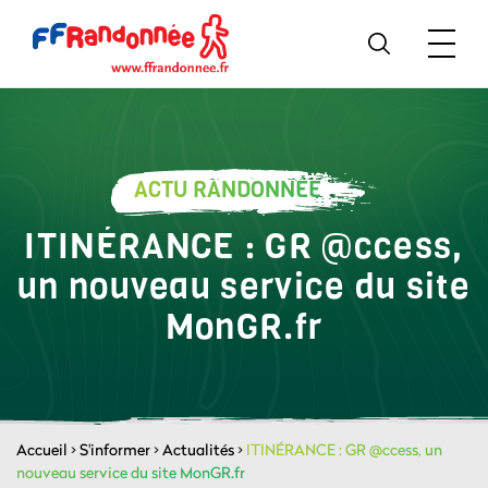
ACTU RANDONNÉE
ITINÉRANCE : GR @ccess,
un nouveau service du site
MonGR.fr
Accueil
>
S'informer
>
Actualités
>
ITINÉRANCE : GR @ccess, un
nouveau service du site MonGR.fr