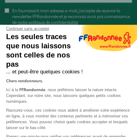
En fournissant mon adresse e-mail, j'accepte de recevoir la
newsletter FFRandonnée et je reconnais avoir pris connaissance
de
notre politique de confidentialité
Continuer sans accepter
Les seules traces
que nous laissons
sont celles de nos
S'inscrire
pas
... et peut-être quelques cookies !
Chers randonneurs,
FFRandonnée
Ici à la
, nous préférons laisser la nature intacte.
Cependant, sur notre site, nous laissons quelques petits cookies
numériques.
Mentions légales et CGU
Rassurez-vous, ces cookies nous aident à améliorer votre expérience
Protection des données
en ligne, à vous montrer des contenus pertinents et à mémoriser vos
Politique de confidentialité
préférences. Vous pouvez choisir quels cookies accepter et lesquels
laisser sur le bas-côté.
Prenez une minute pour vérifier vos préférences avant de reprendre