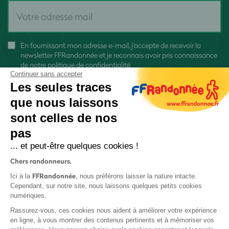
En fournissant mon adresse e-mail, j'accepte de recevoir la
newsletter FFRandonnée et je reconnais avoir pris connaissance
de
notre politique de confidentialité
Continuer sans accepter
Les seules traces
que nous laissons
sont celles de nos
S'inscrire
pas
... et peut-être quelques cookies !
Chers randonneurs,
FFRandonnée
Ici à la
, nous préférons laisser la nature intacte.
Cependant, sur notre site, nous laissons quelques petits cookies
numériques.
Mentions légales et CGU
Rassurez-vous, ces cookies nous aident à améliorer votre expérience
Protection des données
en ligne, à vous montrer des contenus pertinents et à mémoriser vos