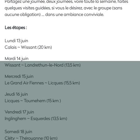
Partagez une journée, deux journées, voire toute la semaine, faites
quelques visites guidées, si vous le désirez, avec le groupe (sans
aucune obligation) ... dans une ambiance conviviale.
Les étapes :
Lundi 13 juin
Calais ~ Wissant (20 km)
Mardi 14 juin
Wissant ~ Landrethun-le-Nord (13,5 km)
Mercredi 15 juin
Le Grand Air Fiennes ~ Licques (15,5 km)
Jeudi 16 juin
Licques ~ Tournehem (15 km )
Vendredi 17 juin
Inglinghem ~ Esquerdes (13,5 km)
Samedi 18 juin
Cléty ~ Thérouanne (10 km)