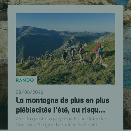
RANDO
08/08/2026
La montagne de plus en plus
plébiscitée l’été, au risqu...
C’est la question que posait France Inter dans
l’émission “Le grand entretien” le 6 août.