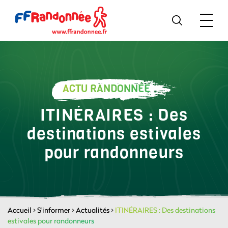
ACTU RANDONNÉE
ITINÉRAIRES : Des
destinations estivales
pour randonneurs
Accueil
>
S'informer
>
Actualités
>
ITINÉRAIRES : Des destinations
estivales pour randonneurs