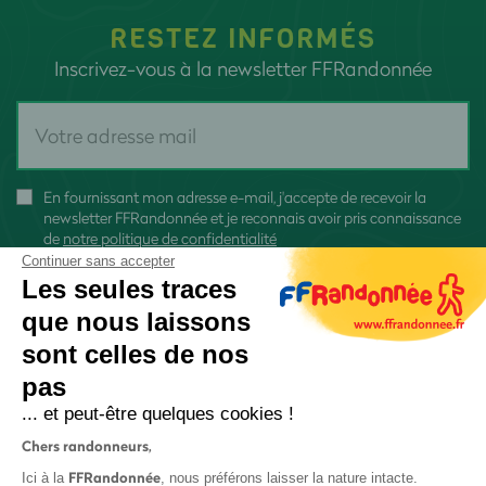
RESTEZ INFORMÉS
Inscrivez-vous à la newsletter FFRandonnée
En fournissant mon adresse e-mail, j'accepte de recevoir la
newsletter FFRandonnée et je reconnais avoir pris connaissance
de
notre politique de confidentialité
Continuer sans accepter
Les seules traces
que nous laissons
sont celles de nos
S'inscrire
pas
... et peut-être quelques cookies !
Chers randonneurs,
FFRandonnée
Ici à la
, nous préférons laisser la nature intacte.