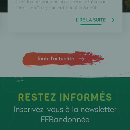
C’est la question que posait France Inter dans
l’émission “Le grand entretien” le 6 août.
LIRE LA SUITE
Toute l’actualité
RESTEZ INFORMÉS
Inscrivez-vous à la newsletter
FFRandonnée