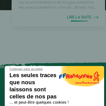
Les recommandations de la Ligue protectrice
des oiseaux pendant la canicule : de l’eau mis...
LIRE LA SUITE
Continuer sans accepter
Les seules traces
que nous
laissons sont
celles de nos pas
... et peut-être quelques cookies !