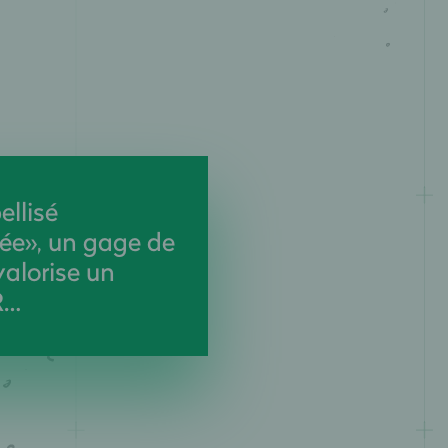
ellisé
e», un gage de
valorise un
R…