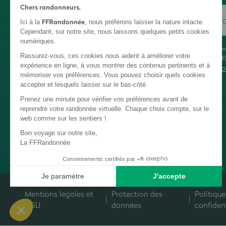
Chers randonneurs,
FFRandonnée
Ici à la
, nous préférons laisser la nature intacte.
Cependant, sur notre site, nous laissons quelques petits cookies
numériques.
En
Rassurez-vous, ces cookies nous aident à améliorer votre
FF
expérience en ligne, à vous montrer des contenus pertinents et à
co
mémoriser vos préférences. Vous pouvez choisir quels cookies
accepter et lesquels laisser sur le bas-côté.
Prenez une minute pour vérifier vos préférences avant de
reprendre votre randonnée virtuelle. Chaque choix compte, sur le
web comme sur les sentiers !
Bon voyage sur notre site,
La FFRandonnée
Consentements certifiés par
Je paramètre
J'accepte
Plateforme de Gestion du Consentement : Personnalisez vos Options
Axeptio consent
Mentions légales et
Protection des
Politique
Notre plateforme vous permet d'adapter et de gérer vos paramètres de c
CGU
données
confident