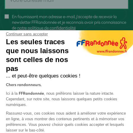
En fournissant mon adresse e-mail, j'accepte de recevoir la
newsletter FFRandonnée et je reconnais avoir pris connaissance
de
notre politique de confidentialité
Continuer sans accepter
Les seules traces
que nous laissons
sont celles de nos
S'inscrire
pas
... et peut-être quelques cookies !
Chers randonneurs,
FFRandonnée
Ici à la
, nous préférons laisser la nature intacte.
Cependant, sur notre site, nous laissons quelques petits cookies
numériques.
Mentions légales et CGU
Rassurez-vous, ces cookies nous aident à améliorer votre expérience
Protection des données
en ligne, à vous montrer des contenus pertinents et à mémoriser vos
Politique de confidentialité
préférences. Vous pouvez choisir quels cookies accepter et lesquels
laisser sur le bas-côté.