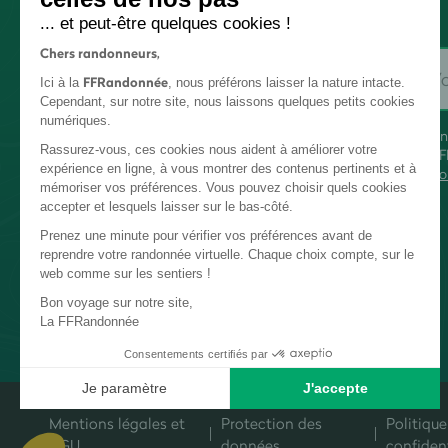
... et peut-être quelques cookies !
Chers randonneurs,
FFRandonnée
Ici à la
, nous préférons laisser la nature intacte.
Cependant, sur notre site, nous laissons quelques petits cookies
numériques.
En
Rassurez-vous, ces cookies nous aident à améliorer votre
FF
expérience en ligne, à vous montrer des contenus pertinents et à
co
mémoriser vos préférences. Vous pouvez choisir quels cookies
accepter et lesquels laisser sur le bas-côté.
Prenez une minute pour vérifier vos préférences avant de
reprendre votre randonnée virtuelle. Chaque choix compte, sur le
web comme sur les sentiers !
Bon voyage sur notre site,
La FFRandonnée
Consentements certifiés par
Je paramètre
J'accepte
Plateforme de Gestion du Consentement : Personnalisez vos Options
Axeptio consent
Mentions légales et
Protection des
Politique
Notre plateforme vous permet d'adapter et de gérer vos paramètres de c
CGU
données
confident