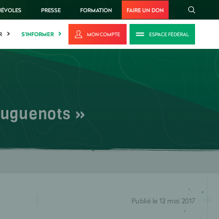
NÉVOLES
PRESSE
FORMATION
FAIRE UN DON
R
S'INFORMER
MON COMPTE
ESPACE FÉDÉRAL
 Huguenots »
Publié le 12 mai 2017