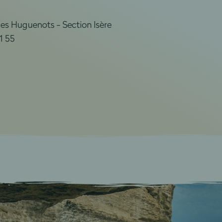
des Huguenots - Section Isère
1 55