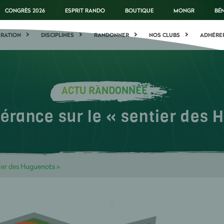
CONGRÈS 2026
ESPRIT RANDO
BOUTIQUE
MONGR
BÉ
ÉRATION
DISCIPLINES
RANDONNER
NOS CLUBS
ADHÉRE
ACTU RANDONNÉE
nérance sur le « sentier des
tier des Huguenots »