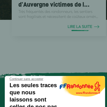
d’Auvergne victimes de l...
Très fréquentés des randonneurs, les sentiers
sont fragilisés et nécessitent de coûteux amén...
LIRE LA SUITE
Continuer sans accepter
Les seules traces
que nous
laissons sont
celles de nos pas