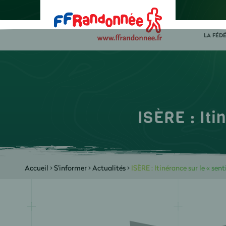
LA FÉD
ISÈRE : Iti
Accueil
>
S'informer
>
Actualités
>
ISÈRE : Itinérance sur le « sen