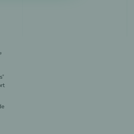
®
s"
rt
de