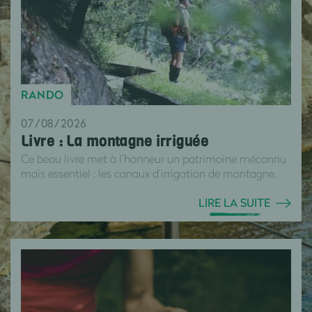
RANDO
07/08/2026
Livre : La montagne irriguée
Ce beau livre met à l’honneur un patrimoine méconnu
mais essentiel : les canaux d’irrigation de montagne.
LIRE LA SUITE