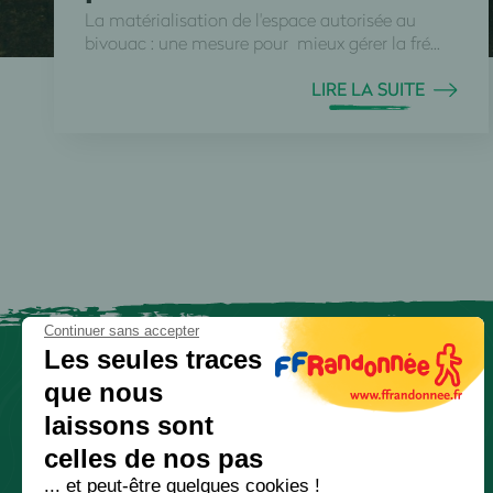
La matérialisation de l'espace autorisée au
bivouac : une mesure pour mieux gérer la fré...
LIRE LA SUITE
Continuer sans accepter
Les seules traces
que nous
laissons sont
celles de nos pas
... et peut-être quelques cookies !