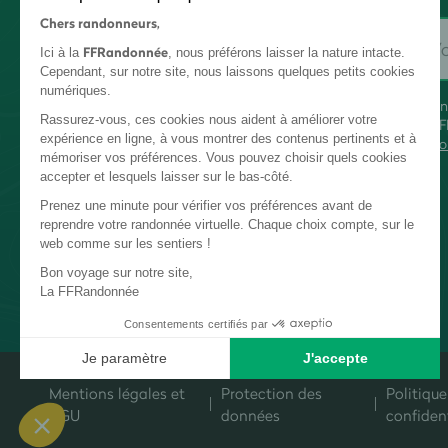
Chers randonneurs,
FFRandonnée
Ici à la
, nous préférons laisser la nature intacte.
Cependant, sur notre site, nous laissons quelques petits cookies
numériques.
En
Rassurez-vous, ces cookies nous aident à améliorer votre
FF
expérience en ligne, à vous montrer des contenus pertinents et à
co
mémoriser vos préférences. Vous pouvez choisir quels cookies
accepter et lesquels laisser sur le bas-côté.
Prenez une minute pour vérifier vos préférences avant de
reprendre votre randonnée virtuelle. Chaque choix compte, sur le
web comme sur les sentiers !
Bon voyage sur notre site,
La FFRandonnée
Consentements certifiés par
Je paramètre
J'accepte
Plateforme de Gestion du Consentement : Personnalisez vos Options
Axeptio consent
Mentions légales et
Protection des
Politique
Notre plateforme vous permet d'adapter et de gérer vos paramètres de c
CGU
données
confident