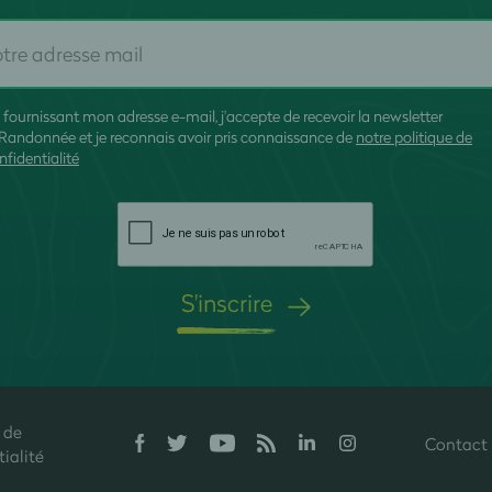
 fournissant mon adresse e-mail, j'accepte de recevoir la newsletter
Randonnée et je reconnais avoir pris connaissance de
notre politique de
nfidentialité
S'inscrire
 de
Contact
onfidentialité, en garantissant la conformité avec les réglementations. P
ialité