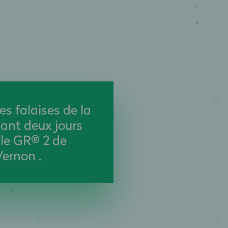
es falaises de la
ant deux jours
 le GR® 2 de
ernon .