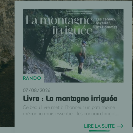
RANDO
07/08/2026
Livre : La montagne irriguée
Ce beau livre met à l’honneur un patrimoine
méconnu mais essentiel : les canaux d’irrigat...
LIRE LA SUITE