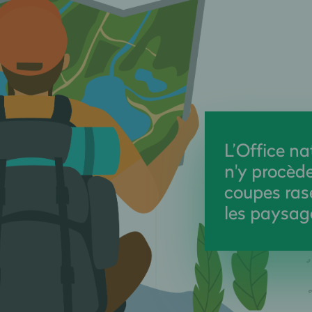
L’Office na
n'y procède
coupes ras
les paysag