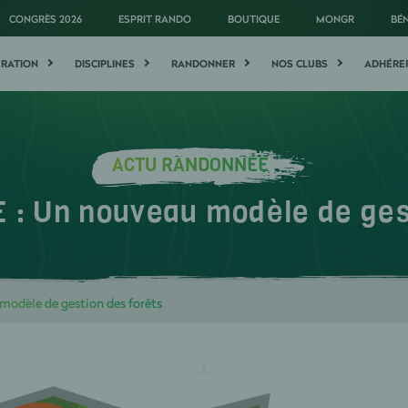
CONGRÈS 2026
ESPRIT RANDO
BOUTIQUE
MONGR
BÉ
ÉRATION
DISCIPLINES
RANDONNER
NOS CLUBS
ADHÉRE
ACTU RANDONNÉE
 : Un nouveau modèle de gest
odèle de gestion des forêts