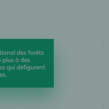
tional des forêts
 plus à des
es qui défigurent
es.