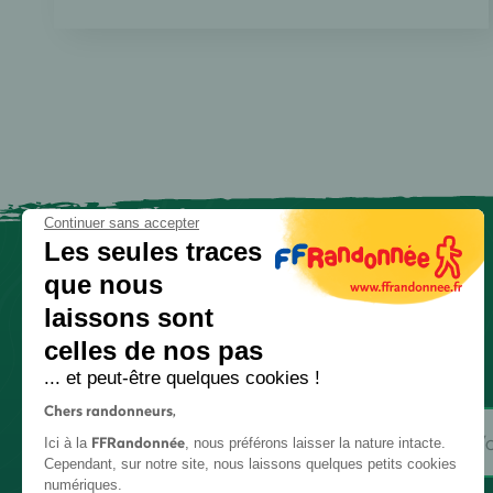
Continuer sans accepter
Les seules traces
que nous
laissons sont
celles de nos pas
... et peut-être quelques cookies !
Chers randonneurs,
FFRandonnée
Ici à la
, nous préférons laisser la nature intacte.
Cependant, sur notre site, nous laissons quelques petits cookies
numériques.