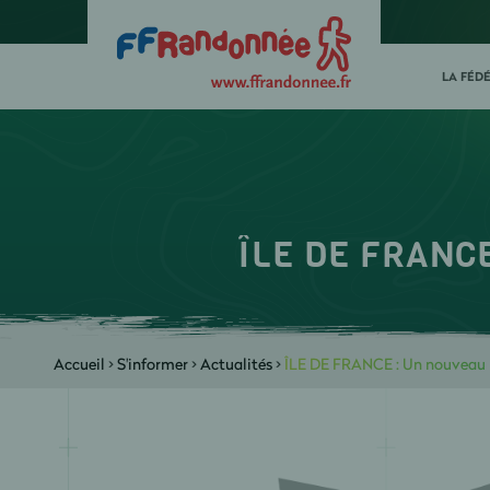
LA FÉD
ÎLE DE FRANCE
Accueil
>
S'informer
>
Actualités
>
ÎLE DE FRANCE : Un nouveau m