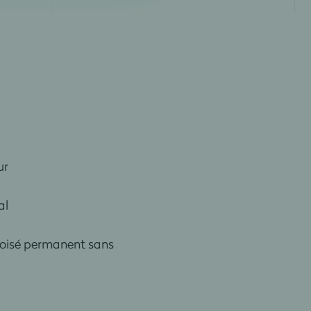
ur
al
boisé permanent sans