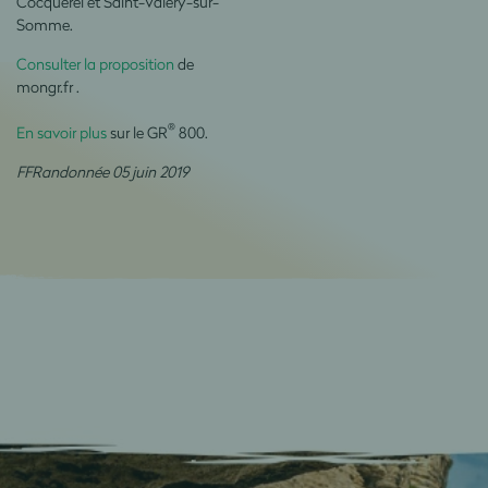
Cocquerel et Saint-Valery-sur-
Somme.
Consulter la proposition
de
mongr.fr .
®
En savoir plus
sur le GR
800.
FFRandonnée 05 juin 2019