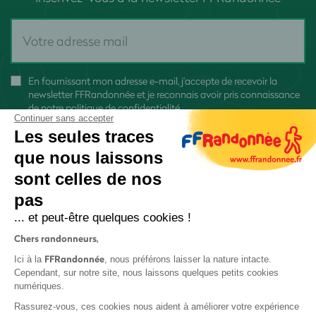
En fournissant mon adresse e-mail, j'accepte de recevoir la
newsletter FFRandonnée et je reconnais avoir pris connaissance
de
notre politique de confidentialité
Continuer sans accepter
Les seules traces
que nous laissons
sont celles de nos
pas
S'inscrire
... et peut-être quelques cookies !
Chers randonneurs,
FFRandonnée
Ici à la
, nous préférons laisser la nature intacte.
Cependant, sur notre site, nous laissons quelques petits cookies
numériques.
Mentions légales et CGU
Rassurez-vous, ces cookies nous aident à améliorer votre expérience