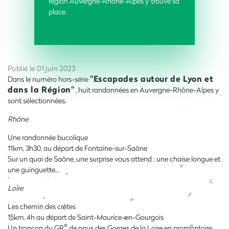
région
Auvergne-Rhône-Alpes
y trouve sa
place.
Publié le 01 juin 2023
"Escapades autour de Lyon et
Dans le numéro hors-série
dans la Région"
, h
uit randonnées en Auvergne-Rhône-Alpes y
sont sélectionnées.
Rhône
Une randonnée bucolique
11km, 3h30, au départ de Fontaine-sur-Saône
Sur un quai de Saône, une surprise vous attend : une chaise longue et
une guinguette...
Loire
Les chemin des crêtes
15km, 4h au départ de Saint-Maurice-en-Gourgois
®
Un tronçon du GR
de pays des Gorges de la Loire en promontoire