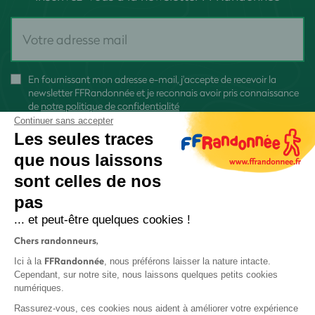
En fournissant mon adresse e-mail, j'accepte de recevoir la
newsletter FFRandonnée et je reconnais avoir pris connaissance
de
notre politique de confidentialité
Continuer sans accepter
Les seules traces
que nous laissons
sont celles de nos
S'inscrire
pas
... et peut-être quelques cookies !
Chers randonneurs,
FFRandonnée
Ici à la
, nous préférons laisser la nature intacte.
Cependant, sur notre site, nous laissons quelques petits cookies
numériques.
Mentions légales et CGU
Rassurez-vous, ces cookies nous aident à améliorer votre expérience
Protection des données