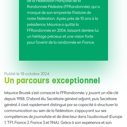
de la Fédération Française de la
Randonnée Pédestre (FFRandonnée), qui a
marqué de son empreinte l'histoire de
notre fédération. Après près de 10 ans à la
présidence, Maurice a quitté la
FFRandonnée en 2004, laissant derrière lui
un héritage précieux et une vision forte
pour l'avenir de la randonnée en France.
Publié le 18 octobre 2024
Un parcours exceptionnel
Maurice Bruzek s’est consacré la FFRandonnée, y jouant un rôle clé
depuis 1988. D'abord élu Secrétaire général adjoint, puis Secrétaire
général, il s'est rapidement distingué par sa capacité à structurer la
communication au sein de la fédération, s'appuyant sur ses
compétences de journaliste et de directeur dans l'audiovisuel (Europe
1, TF1, France 2, France 3 et l’INA). Grâce à son expérience et son