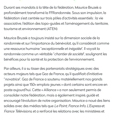
Durant ses mandats à la tête de la fédération, Maurice Bruzek a
profondément transformé la FFRandonnée. Sous son impulsion, la
fédération s'est centrée sur trois pôles d'activités essentiels : la vie
associative, l'édition des topo-guides et l'aménagement du territoire,
tourisme et environnement (ATEN)
Maurice Bruzek a toujours insisté sur la dimension sociale de la
randonnée et sur l'importance du bénévolat, qu'il considérait comme
une ressource humaine "
exceptionnelle et inégalée
". Il voyait la
randonnée comme un véritable "
chantier de société
", soulignant les
bénéfices pour la santé et la protection de l'environnement.
Par ailleurs, il a su tisser des partenariats stratégiques avec des
acteurs majeurs tels que Gaz de France, qu’il qualifiait d'initiative
"
novatrice
". Gaz de France a soutenu matériellement nos grands
projets ainsi que 150« emplois-jeunes » dont certains sont encore en
poste aujourd’hui. Cette « Alliance » a non seulement permis de
consolider notre fédération, mais a également inspiré, guidé et
encouragé l'évolution de notre organisation. Maurice a noué des liens
solides avec des médias tels que
Le Point, France Info,
L'Express
et
France Télévisions
, et a renforcé les relations avec les ministères et