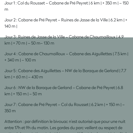
Jour 1 : Col du Rousset – Cabane de Pré Peyret | 6 km | + 350 m | – 150
m
Jour 2 : Cabane de Pré Peyret – Ruines de Jasse de la Ville | 6.2 km | +
140 m |
Jour 3 : Ruines de Jasse de la Ville – Cabane de Chaumailloux | 4.9
km | + 70 m | – 50 m– 130 m
Jour 4 : Cabane de Chaumailloux – Cabane des Aiguillettes | 7.5 km |
+ 340 m | – 100 m
Jour 5 : Cabane des Aiguillettes – NW de la Baraque de Gerland | 7.7
km | + 60 m | – 430 m
Jour 6 : NW de la Baraque de Gerland – Cabane de Pré Peyret | 6.8
km | + 150 m | – 50 m
Jour 7 : Cabane de Pré Peyret – Col du Rousset | 6.2 km | + 150 m | –
350 m
Attention : par définition le bivouac n’est autorisé que pour une nuit
entre 17h et 9h du matin. Les gardes du parc veillent au respect de