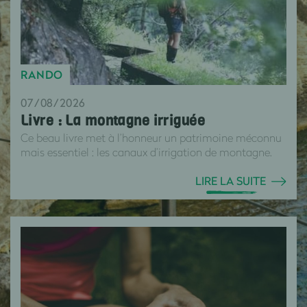
RANDO
07/08/2026
Livre : La montagne irriguée
Ce beau livre met à l’honneur un patrimoine méconnu
mais essentiel : les canaux d’irrigation de montagne.
LIRE LA SUITE