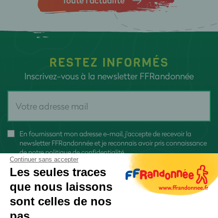
RESTEZ INFORMÉS
Inscrivez-vous à la newsletter FFRandonnée
En fournissant mon adresse e-mail, j'accepte de recevoir la
newsletter FFRandonnée et je reconnais avoir pris connaissance
de
notre politique de confidentialité
Continuer sans accepter
Les seules traces
que nous laissons
sont celles de nos
S'inscrire
pas